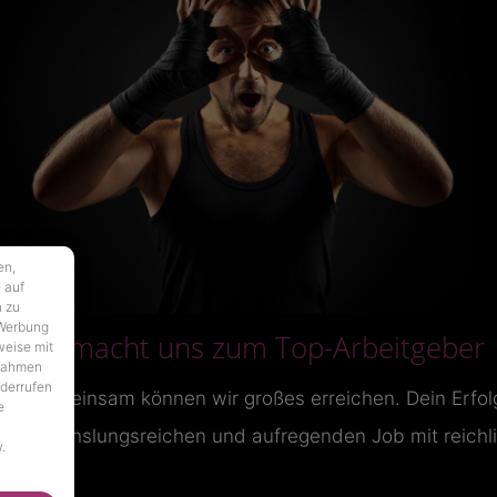
en,
 auf
n zu
 Werbung
Das macht uns zum Top-Arbeitgeber
weise mit
 Rahmen
iderrufen
Nur gemeinsam können wir großes erreichen. Dein Erfolg 
e
en abwechslungsreichen und aufregenden Job mit reichl
.
l